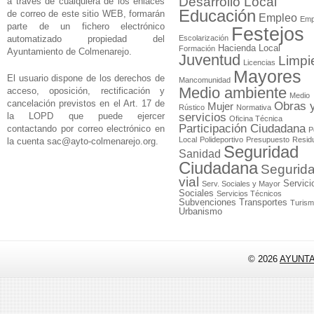
Desarrollo Local
a través de cualquiera de los enlaces
Educación
de correo de este sitio WEB, formarán
Empleo
Emp
parte de un fichero electrónico
Festejos
automatizado propiedad del
Escolarización
Hacienda Local
Formación
Ayuntamiento de Colmenarejo.
Juventud
Limpi
Licencias
Mayores
El usuario dispone de los derechos de
Mancomunidad
Medio ambiente
acceso, oposición, rectificación y
Medio
cancelación previstos en el Art. 17 de
Obras 
Mujer
Rústico
Normativa
la LOPD que puede ejercer
servicios
Oficina Técnica
Participación Ciudadana
contactando por correo electrónico en
P
Local
Polideportivo
Presupuesto
Resid
la cuenta
sac@ayto-colmenarejo.org
.
Seguridad
Sanidad
Ciudadana
Segurid
vial
Servici
Serv. Sociales y Mayor
Sociales
Servicios Técnicos
Subvenciones
Transportes
Turis
Urbanismo
© 2026
AYUNT