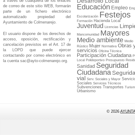
Desarrollo Local
a través de cualquiera de los enlaces
Educación
de correo de este sitio WEB, formarán
Empleo
Emp
parte de un fichero electrónico
Festejos
automatizado propiedad del
Escolarización
Hacienda Local
Formación
Ayuntamiento de Colmenarejo.
Juventud
Limpi
Licencias
Mayores
El usuario dispone de los derechos de
Mancomunidad
Medio ambiente
acceso, oposición, rectificación y
Medio
cancelación previstos en el Art. 17 de
Obras 
Mujer
Rústico
Normativa
la LOPD que puede ejercer
servicios
Oficina Técnica
Participación Ciudadana
contactando por correo electrónico en
P
Local
Polideportivo
Presupuesto
Resid
la cuenta
sac@ayto-colmenarejo.org
.
Seguridad
Sanidad
Ciudadana
Segurid
vial
Servici
Serv. Sociales y Mayor
Sociales
Servicios Técnicos
Subvenciones
Transportes
Turis
Urbanismo
© 2026
AYUNT