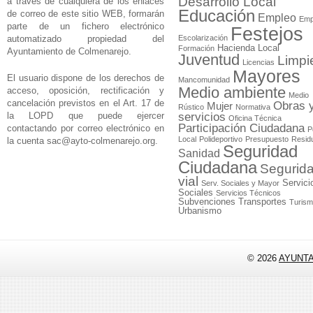
Desarrollo Local
a través de cualquiera de los enlaces
Educación
de correo de este sitio WEB, formarán
Empleo
Emp
parte de un fichero electrónico
Festejos
automatizado propiedad del
Escolarización
Hacienda Local
Formación
Ayuntamiento de Colmenarejo.
Juventud
Limpi
Licencias
Mayores
El usuario dispone de los derechos de
Mancomunidad
Medio ambiente
acceso, oposición, rectificación y
Medio
cancelación previstos en el Art. 17 de
Obras 
Mujer
Rústico
Normativa
la LOPD que puede ejercer
servicios
Oficina Técnica
Participación Ciudadana
contactando por correo electrónico en
P
Local
Polideportivo
Presupuesto
Resid
la cuenta
sac@ayto-colmenarejo.org
.
Seguridad
Sanidad
Ciudadana
Segurid
vial
Servici
Serv. Sociales y Mayor
Sociales
Servicios Técnicos
Subvenciones
Transportes
Turis
Urbanismo
© 2026
AYUNT