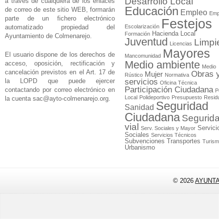
Desarrollo Local
a través de cualquiera de los enlaces
Educación
de correo de este sitio WEB, formarán
Empleo
Emp
parte de un fichero electrónico
Festejos
automatizado propiedad del
Escolarización
Hacienda Local
Formación
Ayuntamiento de Colmenarejo.
Juventud
Limpi
Licencias
Mayores
El usuario dispone de los derechos de
Mancomunidad
Medio ambiente
acceso, oposición, rectificación y
Medio
cancelación previstos en el Art. 17 de
Obras 
Mujer
Rústico
Normativa
la LOPD que puede ejercer
servicios
Oficina Técnica
Participación Ciudadana
contactando por correo electrónico en
P
Local
Polideportivo
Presupuesto
Resid
la cuenta
sac@ayto-colmenarejo.org
.
Seguridad
Sanidad
Ciudadana
Segurid
vial
Servici
Serv. Sociales y Mayor
Sociales
Servicios Técnicos
Subvenciones
Transportes
Turis
Urbanismo
© 2026
AYUNT