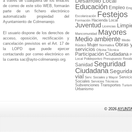
Desarrollo Local
a través de cualquiera de los enlaces
Educación
de correo de este sitio WEB, formarán
Empleo
Emp
parte de un fichero electrónico
Festejos
automatizado propiedad del
Escolarización
Hacienda Local
Formación
Ayuntamiento de Colmenarejo.
Juventud
Limpi
Licencias
Mayores
El usuario dispone de los derechos de
Mancomunidad
Medio ambiente
acceso, oposición, rectificación y
Medio
cancelación previstos en el Art. 17 de
Obras 
Mujer
Rústico
Normativa
la LOPD que puede ejercer
servicios
Oficina Técnica
Participación Ciudadana
contactando por correo electrónico en
P
Local
Polideportivo
Presupuesto
Resid
la cuenta
sac@ayto-colmenarejo.org
.
Seguridad
Sanidad
Ciudadana
Segurid
vial
Servici
Serv. Sociales y Mayor
Sociales
Servicios Técnicos
Subvenciones
Transportes
Turis
Urbanismo
© 2026
AYUNT