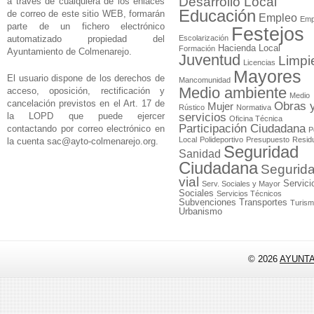
Desarrollo Local
a través de cualquiera de los enlaces
Educación
de correo de este sitio WEB, formarán
Empleo
Emp
parte de un fichero electrónico
Festejos
automatizado propiedad del
Escolarización
Hacienda Local
Formación
Ayuntamiento de Colmenarejo.
Juventud
Limpi
Licencias
Mayores
El usuario dispone de los derechos de
Mancomunidad
Medio ambiente
acceso, oposición, rectificación y
Medio
cancelación previstos en el Art. 17 de
Obras 
Mujer
Rústico
Normativa
la LOPD que puede ejercer
servicios
Oficina Técnica
Participación Ciudadana
contactando por correo electrónico en
P
Local
Polideportivo
Presupuesto
Resid
la cuenta
sac@ayto-colmenarejo.org
.
Seguridad
Sanidad
Ciudadana
Segurid
vial
Servici
Serv. Sociales y Mayor
Sociales
Servicios Técnicos
Subvenciones
Transportes
Turis
Urbanismo
© 2026
AYUNT