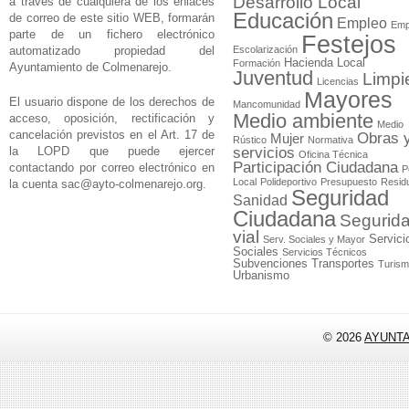
Desarrollo Local
a través de cualquiera de los enlaces
Educación
de correo de este sitio WEB, formarán
Empleo
Emp
parte de un fichero electrónico
Festejos
automatizado propiedad del
Escolarización
Hacienda Local
Formación
Ayuntamiento de Colmenarejo.
Juventud
Limpi
Licencias
Mayores
El usuario dispone de los derechos de
Mancomunidad
Medio ambiente
acceso, oposición, rectificación y
Medio
cancelación previstos en el Art. 17 de
Obras 
Mujer
Rústico
Normativa
la LOPD que puede ejercer
servicios
Oficina Técnica
Participación Ciudadana
contactando por correo electrónico en
P
Local
Polideportivo
Presupuesto
Resid
la cuenta
sac@ayto-colmenarejo.org
.
Seguridad
Sanidad
Ciudadana
Segurid
vial
Servici
Serv. Sociales y Mayor
Sociales
Servicios Técnicos
Subvenciones
Transportes
Turis
Urbanismo
© 2026
AYUNT