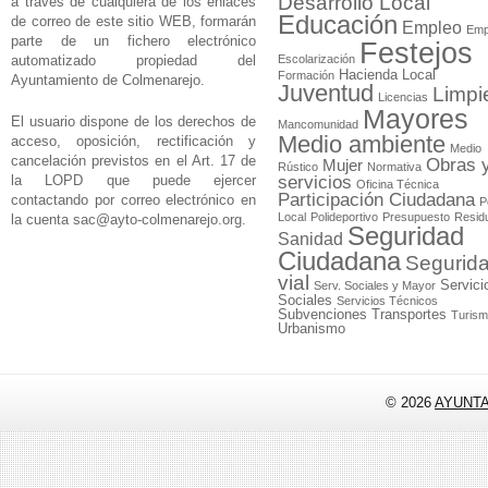
Desarrollo Local
a través de cualquiera de los enlaces
Educación
de correo de este sitio WEB, formarán
Empleo
Emp
parte de un fichero electrónico
Festejos
automatizado propiedad del
Escolarización
Hacienda Local
Formación
Ayuntamiento de Colmenarejo.
Juventud
Limpi
Licencias
Mayores
El usuario dispone de los derechos de
Mancomunidad
Medio ambiente
acceso, oposición, rectificación y
Medio
cancelación previstos en el Art. 17 de
Obras 
Mujer
Rústico
Normativa
la LOPD que puede ejercer
servicios
Oficina Técnica
Participación Ciudadana
contactando por correo electrónico en
P
Local
Polideportivo
Presupuesto
Resid
la cuenta
sac@ayto-colmenarejo.org
.
Seguridad
Sanidad
Ciudadana
Segurid
vial
Servici
Serv. Sociales y Mayor
Sociales
Servicios Técnicos
Subvenciones
Transportes
Turis
Urbanismo
© 2026
AYUNT