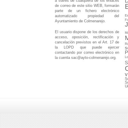
D
a través de cualquiera de los enlaces
de correo de este sitio WEB, formarán
parte de un fichero electrónico
automatizado propiedad del
Es
F
Ayuntamiento de Colmenarejo.
J
El usuario dispone de los derechos de
M
M
acceso, oposición, rectificación y
cancelación previstos en el Art. 17 de
Rú
la LOPD que puede ejercer
s
P
contactando por correo electrónico en
Lo
la cuenta
sac@ayto-colmenarejo.org
.
S
v
S
S
U