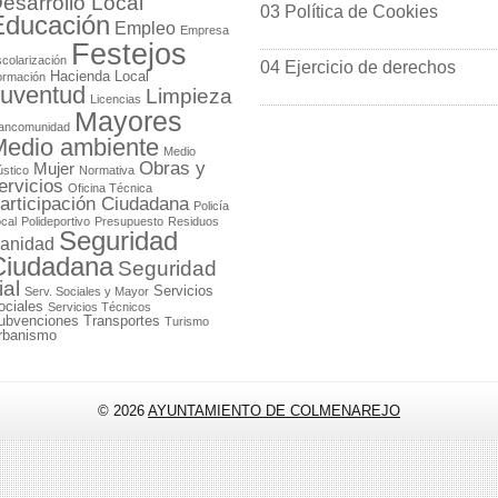
esarrollo Local
03 Política de Cookies
Educación
Empleo
Empresa
Festejos
colarización
04 Ejercicio de derechos
Hacienda Local
ormación
uventud
Limpieza
Licencias
Mayores
ancomunidad
edio ambiente
Medio
Obras y
Mujer
stico
Normativa
ervicios
Oficina Técnica
articipación Ciudadana
Policía
cal
Polideportivo
Presupuesto
Residuos
Seguridad
anidad
Ciudadana
Seguridad
ial
Servicios
Serv. Sociales y Mayor
ociales
Servicios Técnicos
ubvenciones
Transportes
Turismo
rbanismo
© 2026
AYUNTAMIENTO DE COLMENAREJO