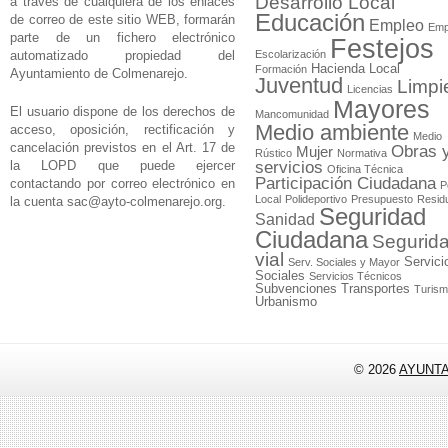
Desarrollo Local
a través de cualquiera de los enlaces
Educación
de correo de este sitio WEB, formarán
Empleo
Emp
parte de un fichero electrónico
Festejos
automatizado propiedad del
Escolarización
Hacienda Local
Formación
Ayuntamiento de Colmenarejo.
Juventud
Limpi
Licencias
Mayores
El usuario dispone de los derechos de
Mancomunidad
Medio ambiente
acceso, oposición, rectificación y
Medio
cancelación previstos en el Art. 17 de
Obras 
Mujer
Rústico
Normativa
la LOPD que puede ejercer
servicios
Oficina Técnica
Participación Ciudadana
contactando por correo electrónico en
P
Local
Polideportivo
Presupuesto
Resid
la cuenta
sac@ayto-colmenarejo.org
.
Seguridad
Sanidad
Ciudadana
Segurid
vial
Servici
Serv. Sociales y Mayor
Sociales
Servicios Técnicos
Subvenciones
Transportes
Turis
Urbanismo
© 2026
AYUNT