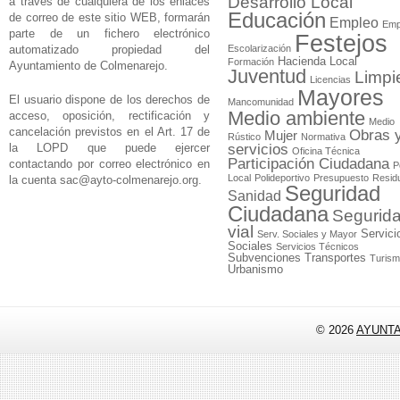
Desarrollo Local
a través de cualquiera de los enlaces
Educación
de correo de este sitio WEB, formarán
Empleo
Emp
parte de un fichero electrónico
Festejos
automatizado propiedad del
Escolarización
Hacienda Local
Formación
Ayuntamiento de Colmenarejo.
Juventud
Limpi
Licencias
Mayores
El usuario dispone de los derechos de
Mancomunidad
Medio ambiente
acceso, oposición, rectificación y
Medio
cancelación previstos en el Art. 17 de
Obras 
Mujer
Rústico
Normativa
la LOPD que puede ejercer
servicios
Oficina Técnica
Participación Ciudadana
contactando por correo electrónico en
P
Local
Polideportivo
Presupuesto
Resid
la cuenta
sac@ayto-colmenarejo.org
.
Seguridad
Sanidad
Ciudadana
Segurid
vial
Servici
Serv. Sociales y Mayor
Sociales
Servicios Técnicos
Subvenciones
Transportes
Turis
Urbanismo
© 2026
AYUNT