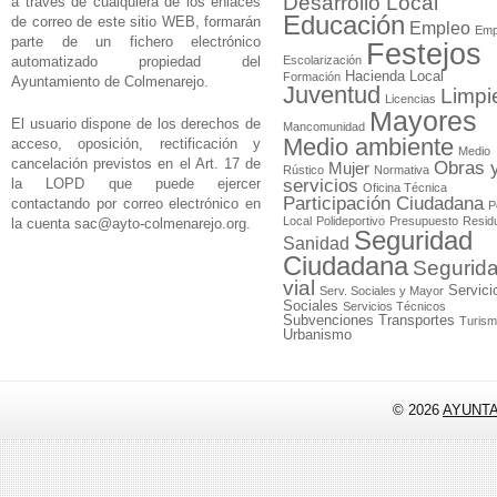
Desarrollo Local
a través de cualquiera de los enlaces
Educación
de correo de este sitio WEB, formarán
Empleo
Emp
parte de un fichero electrónico
Festejos
automatizado propiedad del
Escolarización
Hacienda Local
Formación
Ayuntamiento de Colmenarejo.
Juventud
Limpi
Licencias
Mayores
El usuario dispone de los derechos de
Mancomunidad
Medio ambiente
acceso, oposición, rectificación y
Medio
cancelación previstos en el Art. 17 de
Obras 
Mujer
Rústico
Normativa
la LOPD que puede ejercer
servicios
Oficina Técnica
Participación Ciudadana
contactando por correo electrónico en
P
Local
Polideportivo
Presupuesto
Resid
la cuenta
sac@ayto-colmenarejo.org
.
Seguridad
Sanidad
Ciudadana
Segurid
vial
Servici
Serv. Sociales y Mayor
Sociales
Servicios Técnicos
Subvenciones
Transportes
Turis
Urbanismo
© 2026
AYUNT