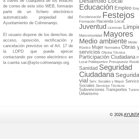
Desarrollo Local
a través de cualquiera de los enlaces
Educación
de correo de este sitio WEB, formarán
Empleo
Emp
parte de un fichero electrónico
Festejos
automatizado propiedad del
Escolarización
Hacienda Local
Formación
Ayuntamiento de Colmenarejo.
Juventud
Limpi
Licencias
Mayores
El usuario dispone de los derechos de
Mancomunidad
Medio ambiente
acceso, oposición, rectificación y
Medio
cancelación previstos en el Art. 17 de
Obras 
Mujer
Rústico
Normativa
la LOPD que puede ejercer
servicios
Oficina Técnica
Participación Ciudadana
contactando por correo electrónico en
P
Local
Polideportivo
Presupuesto
Resid
la cuenta
sac@ayto-colmenarejo.org
.
Seguridad
Sanidad
Ciudadana
Segurid
vial
Servici
Serv. Sociales y Mayor
Sociales
Servicios Técnicos
Subvenciones
Transportes
Turis
Urbanismo
© 2026
AYUNT