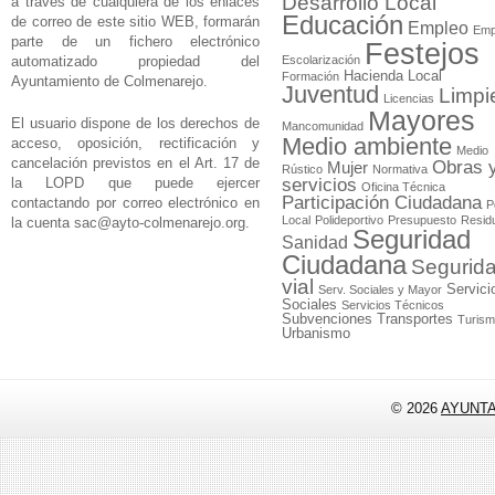
Desarrollo Local
a través de cualquiera de los enlaces
Educación
de correo de este sitio WEB, formarán
Empleo
Emp
parte de un fichero electrónico
Festejos
automatizado propiedad del
Escolarización
Hacienda Local
Formación
Ayuntamiento de Colmenarejo.
Juventud
Limpi
Licencias
Mayores
El usuario dispone de los derechos de
Mancomunidad
Medio ambiente
acceso, oposición, rectificación y
Medio
cancelación previstos en el Art. 17 de
Obras 
Mujer
Rústico
Normativa
la LOPD que puede ejercer
servicios
Oficina Técnica
Participación Ciudadana
contactando por correo electrónico en
P
Local
Polideportivo
Presupuesto
Resid
la cuenta
sac@ayto-colmenarejo.org
.
Seguridad
Sanidad
Ciudadana
Segurid
vial
Servici
Serv. Sociales y Mayor
Sociales
Servicios Técnicos
Subvenciones
Transportes
Turis
Urbanismo
© 2026
AYUNT