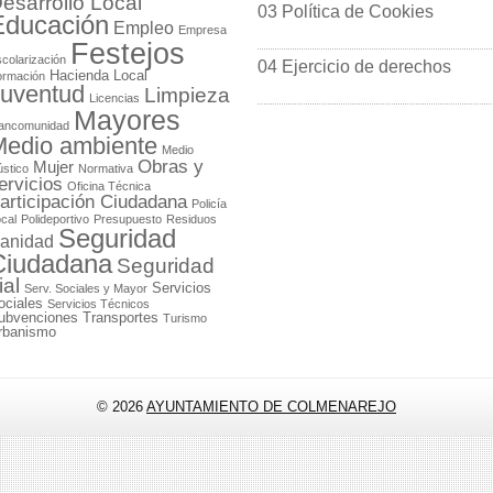
esarrollo Local
03 Política de Cookies
Educación
Empleo
Empresa
Festejos
colarización
04 Ejercicio de derechos
Hacienda Local
ormación
uventud
Limpieza
Licencias
Mayores
ancomunidad
edio ambiente
Medio
Obras y
Mujer
stico
Normativa
ervicios
Oficina Técnica
articipación Ciudadana
Policía
cal
Polideportivo
Presupuesto
Residuos
Seguridad
anidad
Ciudadana
Seguridad
ial
Servicios
Serv. Sociales y Mayor
ociales
Servicios Técnicos
ubvenciones
Transportes
Turismo
rbanismo
© 2026
AYUNTAMIENTO DE COLMENAREJO