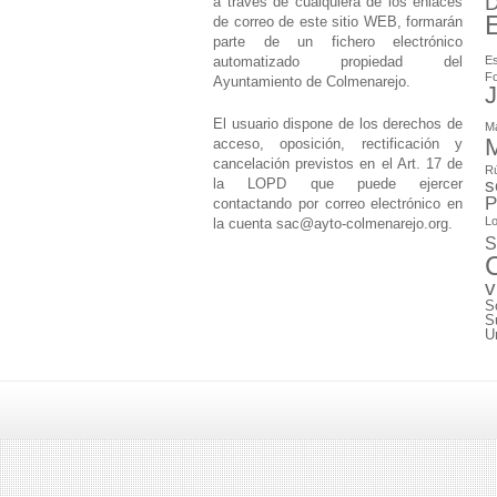
D
a través de cualquiera de los enlaces
de correo de este sitio WEB, formarán
parte de un fichero electrónico
automatizado propiedad del
Es
F
Ayuntamiento de Colmenarejo.
J
El usuario dispone de los derechos de
M
M
acceso, oposición, rectificación y
cancelación previstos en el Art. 17 de
Rú
la LOPD que puede ejercer
s
P
contactando por correo electrónico en
Lo
la cuenta
sac@ayto-colmenarejo.org
.
S
v
S
S
U