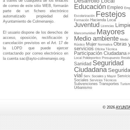
Desarrollo Local
a través de cualquiera de los enlaces
Educación
de correo de este sitio WEB, formarán
Empleo
Emp
parte de un fichero electrónico
Festejos
automatizado propiedad del
Escolarización
Hacienda Local
Formación
Ayuntamiento de Colmenarejo.
Juventud
Limpi
Licencias
Mayores
El usuario dispone de los derechos de
Mancomunidad
Medio ambiente
acceso, oposición, rectificación y
Medio
cancelación previstos en el Art. 17 de
Obras 
Mujer
Rústico
Normativa
la LOPD que puede ejercer
servicios
Oficina Técnica
Participación Ciudadana
contactando por correo electrónico en
P
Local
Polideportivo
Presupuesto
Resid
la cuenta
sac@ayto-colmenarejo.org
.
Seguridad
Sanidad
Ciudadana
Segurid
vial
Servici
Serv. Sociales y Mayor
Sociales
Servicios Técnicos
Subvenciones
Transportes
Turis
Urbanismo
© 2026
AYUNT