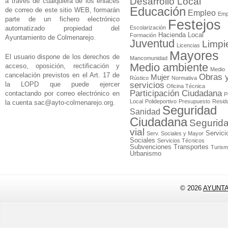
Desarrollo Local
a través de cualquiera de los enlaces
Educación
de correo de este sitio WEB, formarán
Empleo
Emp
parte de un fichero electrónico
Festejos
automatizado propiedad del
Escolarización
Hacienda Local
Formación
Ayuntamiento de Colmenarejo.
Juventud
Limpi
Licencias
Mayores
El usuario dispone de los derechos de
Mancomunidad
Medio ambiente
acceso, oposición, rectificación y
Medio
cancelación previstos en el Art. 17 de
Obras 
Mujer
Rústico
Normativa
la LOPD que puede ejercer
servicios
Oficina Técnica
Participación Ciudadana
contactando por correo electrónico en
P
Local
Polideportivo
Presupuesto
Resid
la cuenta
sac@ayto-colmenarejo.org
.
Seguridad
Sanidad
Ciudadana
Segurid
vial
Servici
Serv. Sociales y Mayor
Sociales
Servicios Técnicos
Subvenciones
Transportes
Turis
Urbanismo
© 2026
AYUNT