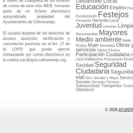
Desarrollo Local
a través de cualquiera de los enlaces
Educación
de correo de este sitio WEB, formarán
Empleo
Emp
parte de un fichero electrónico
Festejos
automatizado propiedad del
Escolarización
Hacienda Local
Formación
Ayuntamiento de Colmenarejo.
Juventud
Limpi
Licencias
Mayores
El usuario dispone de los derechos de
Mancomunidad
Medio ambiente
acceso, oposición, rectificación y
Medio
cancelación previstos en el Art. 17 de
Obras 
Mujer
Rústico
Normativa
la LOPD que puede ejercer
servicios
Oficina Técnica
Participación Ciudadana
contactando por correo electrónico en
P
Local
Polideportivo
Presupuesto
Resid
la cuenta
sac@ayto-colmenarejo.org
.
Seguridad
Sanidad
Ciudadana
Segurid
vial
Servici
Serv. Sociales y Mayor
Sociales
Servicios Técnicos
Subvenciones
Transportes
Turis
Urbanismo
© 2026
AYUNT