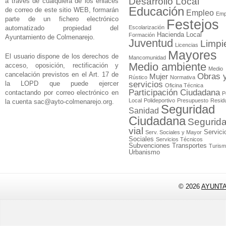
Desarrollo Local
a través de cualquiera de los enlaces
Educación
de correo de este sitio WEB, formarán
Empleo
Emp
parte de un fichero electrónico
Festejos
automatizado propiedad del
Escolarización
Hacienda Local
Formación
Ayuntamiento de Colmenarejo.
Juventud
Limpi
Licencias
Mayores
El usuario dispone de los derechos de
Mancomunidad
Medio ambiente
acceso, oposición, rectificación y
Medio
cancelación previstos en el Art. 17 de
Obras 
Mujer
Rústico
Normativa
la LOPD que puede ejercer
servicios
Oficina Técnica
Participación Ciudadana
contactando por correo electrónico en
P
Local
Polideportivo
Presupuesto
Resid
la cuenta
sac@ayto-colmenarejo.org
.
Seguridad
Sanidad
Ciudadana
Segurid
vial
Servici
Serv. Sociales y Mayor
Sociales
Servicios Técnicos
Subvenciones
Transportes
Turis
Urbanismo
© 2026
AYUNT