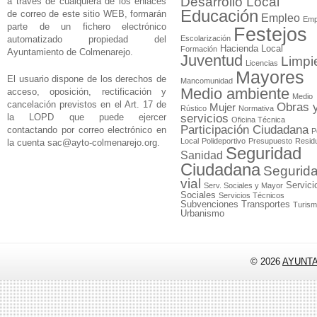
Desarrollo Local
a través de cualquiera de los enlaces
Educación
de correo de este sitio WEB, formarán
Empleo
Emp
parte de un fichero electrónico
Festejos
automatizado propiedad del
Escolarización
Hacienda Local
Formación
Ayuntamiento de Colmenarejo.
Juventud
Limpi
Licencias
Mayores
El usuario dispone de los derechos de
Mancomunidad
Medio ambiente
acceso, oposición, rectificación y
Medio
cancelación previstos en el Art. 17 de
Obras 
Mujer
Rústico
Normativa
la LOPD que puede ejercer
servicios
Oficina Técnica
Participación Ciudadana
contactando por correo electrónico en
P
Local
Polideportivo
Presupuesto
Resid
la cuenta
sac@ayto-colmenarejo.org
.
Seguridad
Sanidad
Ciudadana
Segurid
vial
Servici
Serv. Sociales y Mayor
Sociales
Servicios Técnicos
Subvenciones
Transportes
Turis
Urbanismo
© 2026
AYUNT