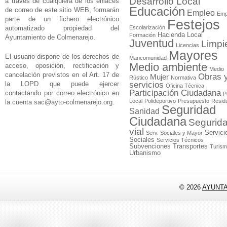
Desarrollo Local
a través de cualquiera de los enlaces
Educación
de correo de este sitio WEB, formarán
Empleo
Emp
parte de un fichero electrónico
Festejos
automatizado propiedad del
Escolarización
Hacienda Local
Formación
Ayuntamiento de Colmenarejo.
Juventud
Limpi
Licencias
Mayores
El usuario dispone de los derechos de
Mancomunidad
Medio ambiente
acceso, oposición, rectificación y
Medio
cancelación previstos en el Art. 17 de
Obras 
Mujer
Rústico
Normativa
la LOPD que puede ejercer
servicios
Oficina Técnica
Participación Ciudadana
contactando por correo electrónico en
P
Local
Polideportivo
Presupuesto
Resid
la cuenta
sac@ayto-colmenarejo.org
.
Seguridad
Sanidad
Ciudadana
Segurid
vial
Servici
Serv. Sociales y Mayor
Sociales
Servicios Técnicos
Subvenciones
Transportes
Turis
Urbanismo
© 2026
AYUNT