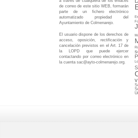
D
a través de cualquiera de los enlaces
de correo de este sitio WEB, formarán
parte de un fichero electrónico
automatizado propiedad del
Es
F
Ayuntamiento de Colmenarejo.
J
El usuario dispone de los derechos de
M
M
acceso, oposición, rectificación y
cancelación previstos en el Art. 17 de
Rú
la LOPD que puede ejercer
s
P
contactando por correo electrónico en
Lo
la cuenta
sac@ayto-colmenarejo.org
.
S
v
S
S
U