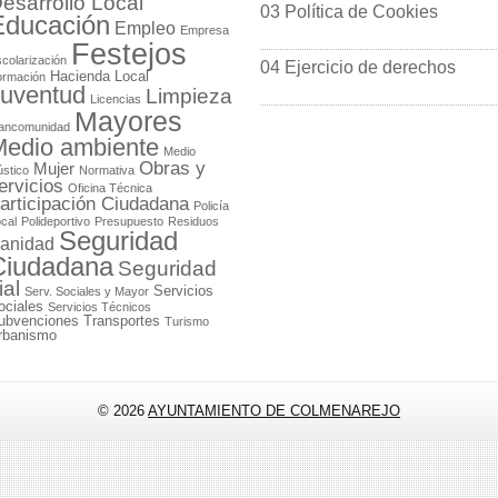
esarrollo Local
03 Política de Cookies
Educación
Empleo
Empresa
Festejos
colarización
04 Ejercicio de derechos
Hacienda Local
ormación
uventud
Limpieza
Licencias
Mayores
ancomunidad
edio ambiente
Medio
Obras y
Mujer
stico
Normativa
ervicios
Oficina Técnica
articipación Ciudadana
Policía
cal
Polideportivo
Presupuesto
Residuos
Seguridad
anidad
Ciudadana
Seguridad
ial
Servicios
Serv. Sociales y Mayor
ociales
Servicios Técnicos
ubvenciones
Transportes
Turismo
rbanismo
© 2026
AYUNTAMIENTO DE COLMENAREJO