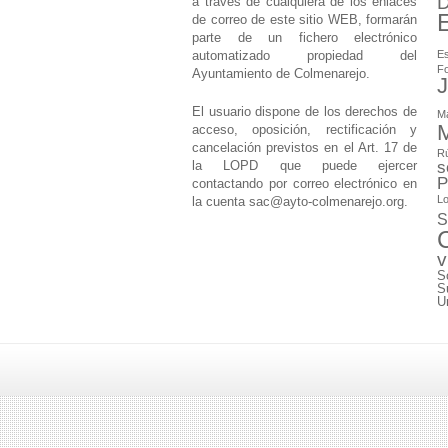
D
a través de cualquiera de los enlaces
de correo de este sitio WEB, formarán
parte de un fichero electrónico
automatizado propiedad del
Es
F
Ayuntamiento de Colmenarejo.
J
El usuario dispone de los derechos de
M
M
acceso, oposición, rectificación y
cancelación previstos en el Art. 17 de
Rú
la LOPD que puede ejercer
s
P
contactando por correo electrónico en
Lo
la cuenta
sac@ayto-colmenarejo.org
.
S
v
S
S
U