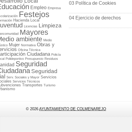
esarrollo Local
03 Política de Cookies
Educación
Empleo
Empresa
Festejos
colarización
04 Ejercicio de derechos
Hacienda Local
ormación
uventud
Limpieza
Licencias
Mayores
ancomunidad
edio ambiente
Medio
Obras y
Mujer
stico
Normativa
ervicios
Oficina Técnica
articipación Ciudadana
Policía
cal
Polideportivo
Presupuesto
Residuos
Seguridad
anidad
Ciudadana
Seguridad
ial
Servicios
Serv. Sociales y Mayor
ociales
Servicios Técnicos
ubvenciones
Transportes
Turismo
rbanismo
© 2026
AYUNTAMIENTO DE COLMENAREJO