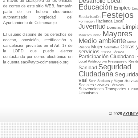
Desarrollo Local
a través de cualquiera de los enlaces
Educación
de correo de este sitio WEB, formarán
Empleo
Emp
parte de un fichero electrónico
Festejos
automatizado propiedad del
Escolarización
Hacienda Local
Formación
Ayuntamiento de Colmenarejo.
Juventud
Limpi
Licencias
Mayores
El usuario dispone de los derechos de
Mancomunidad
Medio ambiente
acceso, oposición, rectificación y
Medio
cancelación previstos en el Art. 17 de
Obras 
Mujer
Rústico
Normativa
la LOPD que puede ejercer
servicios
Oficina Técnica
Participación Ciudadana
contactando por correo electrónico en
P
Local
Polideportivo
Presupuesto
Resid
la cuenta
sac@ayto-colmenarejo.org
.
Seguridad
Sanidad
Ciudadana
Segurid
vial
Servici
Serv. Sociales y Mayor
Sociales
Servicios Técnicos
Subvenciones
Transportes
Turis
Urbanismo
© 2026
AYUNT