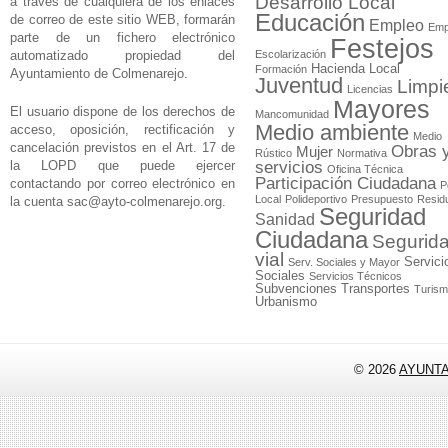
Desarrollo Local
a través de cualquiera de los enlaces
Educación
de correo de este sitio WEB, formarán
Empleo
Emp
parte de un fichero electrónico
Festejos
automatizado propiedad del
Escolarización
Hacienda Local
Formación
Ayuntamiento de Colmenarejo.
Juventud
Limpi
Licencias
Mayores
El usuario dispone de los derechos de
Mancomunidad
Medio ambiente
acceso, oposición, rectificación y
Medio
cancelación previstos en el Art. 17 de
Obras 
Mujer
Rústico
Normativa
la LOPD que puede ejercer
servicios
Oficina Técnica
Participación Ciudadana
contactando por correo electrónico en
P
Local
Polideportivo
Presupuesto
Resid
la cuenta
sac@ayto-colmenarejo.org
.
Seguridad
Sanidad
Ciudadana
Segurid
vial
Servici
Serv. Sociales y Mayor
Sociales
Servicios Técnicos
Subvenciones
Transportes
Turis
Urbanismo
© 2026
AYUNT