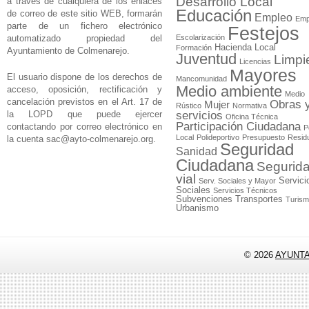
Desarrollo Local
a través de cualquiera de los enlaces
Educación
de correo de este sitio WEB, formarán
Empleo
Emp
parte de un fichero electrónico
Festejos
automatizado propiedad del
Escolarización
Hacienda Local
Formación
Ayuntamiento de Colmenarejo.
Juventud
Limpi
Licencias
Mayores
El usuario dispone de los derechos de
Mancomunidad
Medio ambiente
acceso, oposición, rectificación y
Medio
cancelación previstos en el Art. 17 de
Obras 
Mujer
Rústico
Normativa
la LOPD que puede ejercer
servicios
Oficina Técnica
Participación Ciudadana
contactando por correo electrónico en
P
Local
Polideportivo
Presupuesto
Resid
la cuenta
sac@ayto-colmenarejo.org
.
Seguridad
Sanidad
Ciudadana
Segurid
vial
Servici
Serv. Sociales y Mayor
Sociales
Servicios Técnicos
Subvenciones
Transportes
Turis
Urbanismo
© 2026
AYUNT