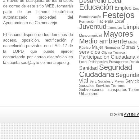
Desarrollo Local
a través de cualquiera de los enlaces
Educación
de correo de este sitio WEB, formarán
Empleo
Emp
parte de un fichero electrónico
Festejos
automatizado propiedad del
Escolarización
Hacienda Local
Formación
Ayuntamiento de Colmenarejo.
Juventud
Limpi
Licencias
Mayores
El usuario dispone de los derechos de
Mancomunidad
Medio ambiente
acceso, oposición, rectificación y
Medio
cancelación previstos en el Art. 17 de
Obras 
Mujer
Rústico
Normativa
la LOPD que puede ejercer
servicios
Oficina Técnica
Participación Ciudadana
contactando por correo electrónico en
P
Local
Polideportivo
Presupuesto
Resid
la cuenta
sac@ayto-colmenarejo.org
.
Seguridad
Sanidad
Ciudadana
Segurid
vial
Servici
Serv. Sociales y Mayor
Sociales
Servicios Técnicos
Subvenciones
Transportes
Turis
Urbanismo
© 2026
AYUNT