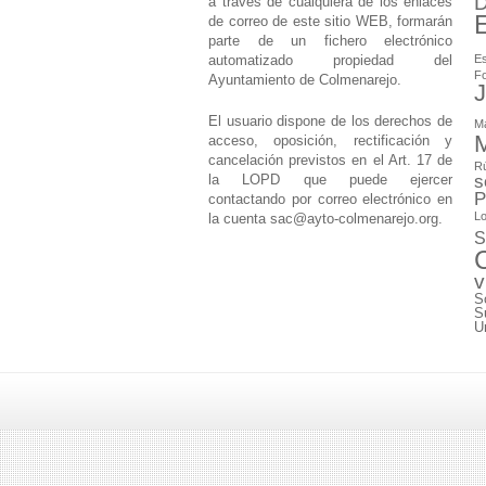
D
a través de cualquiera de los enlaces
de correo de este sitio WEB, formarán
parte de un fichero electrónico
automatizado propiedad del
Es
F
Ayuntamiento de Colmenarejo.
J
El usuario dispone de los derechos de
M
M
acceso, oposición, rectificación y
cancelación previstos en el Art. 17 de
Rú
la LOPD que puede ejercer
s
P
contactando por correo electrónico en
Lo
la cuenta
sac@ayto-colmenarejo.org
.
S
v
S
S
U