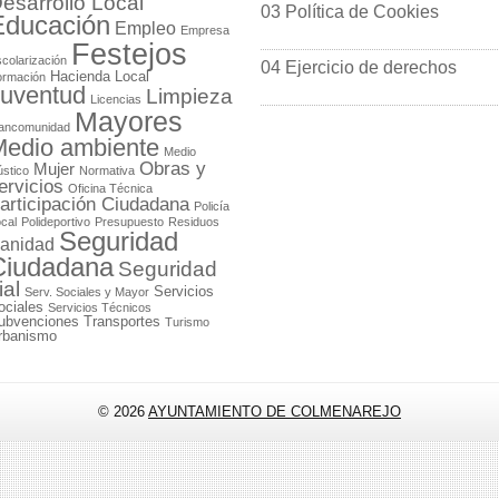
esarrollo Local
03 Política de Cookies
Educación
Empleo
Empresa
Festejos
colarización
04 Ejercicio de derechos
Hacienda Local
ormación
uventud
Limpieza
Licencias
Mayores
ancomunidad
edio ambiente
Medio
Obras y
Mujer
stico
Normativa
ervicios
Oficina Técnica
articipación Ciudadana
Policía
cal
Polideportivo
Presupuesto
Residuos
Seguridad
anidad
Ciudadana
Seguridad
ial
Servicios
Serv. Sociales y Mayor
ociales
Servicios Técnicos
ubvenciones
Transportes
Turismo
rbanismo
© 2026
AYUNTAMIENTO DE COLMENAREJO