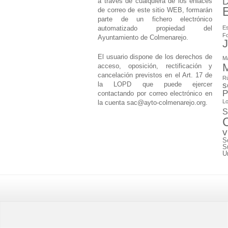
D
a través de cualquiera de los enlaces
de correo de este sitio WEB, formarán
parte de un fichero electrónico
automatizado propiedad del
Es
F
Ayuntamiento de Colmenarejo.
J
El usuario dispone de los derechos de
M
M
acceso, oposición, rectificación y
cancelación previstos en el Art. 17 de
Rú
la LOPD que puede ejercer
s
P
contactando por correo electrónico en
Lo
la cuenta
sac@ayto-colmenarejo.org
.
S
v
S
S
U