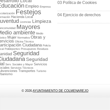
esarrollo Local
03 Política de Cookies
Educación
Empleo
Empresa
Festejos
colarización
04 Ejercicio de derechos
Hacienda Local
ormación
uventud
Limpieza
Licencias
Mayores
ancomunidad
edio ambiente
Medio
Obras y
Mujer
stico
Normativa
ervicios
Oficina Técnica
articipación Ciudadana
Policía
cal
Polideportivo
Presupuesto
Residuos
Seguridad
anidad
Ciudadana
Seguridad
ial
Servicios
Serv. Sociales y Mayor
ociales
Servicios Técnicos
ubvenciones
Transportes
Turismo
rbanismo
© 2026
AYUNTAMIENTO DE COLMENAREJO