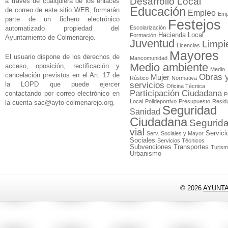
Desarrollo Local
a través de cualquiera de los enlaces
Educación
de correo de este sitio WEB, formarán
Empleo
Emp
parte de un fichero electrónico
Festejos
automatizado propiedad del
Escolarización
Hacienda Local
Formación
Ayuntamiento de Colmenarejo.
Juventud
Limpi
Licencias
Mayores
El usuario dispone de los derechos de
Mancomunidad
Medio ambiente
acceso, oposición, rectificación y
Medio
cancelación previstos en el Art. 17 de
Obras 
Mujer
Rústico
Normativa
la LOPD que puede ejercer
servicios
Oficina Técnica
Participación Ciudadana
contactando por correo electrónico en
P
Local
Polideportivo
Presupuesto
Resid
la cuenta
sac@ayto-colmenarejo.org
.
Seguridad
Sanidad
Ciudadana
Segurid
vial
Servici
Serv. Sociales y Mayor
Sociales
Servicios Técnicos
Subvenciones
Transportes
Turis
Urbanismo
© 2026
AYUNT