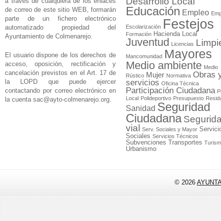
Desarrollo Local
a través de cualquiera de los enlaces
Educación
de correo de este sitio WEB, formarán
Empleo
Emp
parte de un fichero electrónico
Festejos
automatizado propiedad del
Escolarización
Hacienda Local
Formación
Ayuntamiento de Colmenarejo.
Juventud
Limpi
Licencias
Mayores
El usuario dispone de los derechos de
Mancomunidad
Medio ambiente
acceso, oposición, rectificación y
Medio
cancelación previstos en el Art. 17 de
Obras 
Mujer
Rústico
Normativa
la LOPD que puede ejercer
servicios
Oficina Técnica
Participación Ciudadana
contactando por correo electrónico en
P
Local
Polideportivo
Presupuesto
Resid
la cuenta
sac@ayto-colmenarejo.org
.
Seguridad
Sanidad
Ciudadana
Segurid
vial
Servici
Serv. Sociales y Mayor
Sociales
Servicios Técnicos
Subvenciones
Transportes
Turis
Urbanismo
© 2026
AYUNT