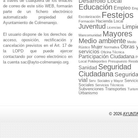
Desarrollo Local
a través de cualquiera de los enlaces
Educación
de correo de este sitio WEB, formarán
Empleo
Emp
parte de un fichero electrónico
Festejos
automatizado propiedad del
Escolarización
Hacienda Local
Formación
Ayuntamiento de Colmenarejo.
Juventud
Limpi
Licencias
Mayores
El usuario dispone de los derechos de
Mancomunidad
Medio ambiente
acceso, oposición, rectificación y
Medio
cancelación previstos en el Art. 17 de
Obras 
Mujer
Rústico
Normativa
la LOPD que puede ejercer
servicios
Oficina Técnica
Participación Ciudadana
contactando por correo electrónico en
P
Local
Polideportivo
Presupuesto
Resid
la cuenta
sac@ayto-colmenarejo.org
.
Seguridad
Sanidad
Ciudadana
Segurid
vial
Servici
Serv. Sociales y Mayor
Sociales
Servicios Técnicos
Subvenciones
Transportes
Turis
Urbanismo
© 2026
AYUNT