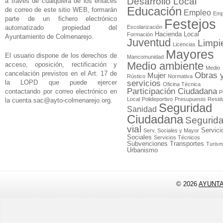
Desarrollo Local
a través de cualquiera de los enlaces
Educación
de correo de este sitio WEB, formarán
Empleo
Emp
parte de un fichero electrónico
Festejos
automatizado propiedad del
Escolarización
Hacienda Local
Formación
Ayuntamiento de Colmenarejo.
Juventud
Limpi
Licencias
Mayores
El usuario dispone de los derechos de
Mancomunidad
Medio ambiente
acceso, oposición, rectificación y
Medio
cancelación previstos en el Art. 17 de
Obras 
Mujer
Rústico
Normativa
la LOPD que puede ejercer
servicios
Oficina Técnica
Participación Ciudadana
contactando por correo electrónico en
P
Local
Polideportivo
Presupuesto
Resid
la cuenta
sac@ayto-colmenarejo.org
.
Seguridad
Sanidad
Ciudadana
Segurid
vial
Servici
Serv. Sociales y Mayor
Sociales
Servicios Técnicos
Subvenciones
Transportes
Turis
Urbanismo
© 2026
AYUNT