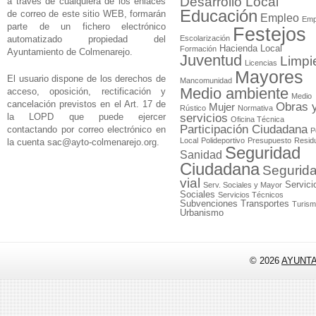
Desarrollo Local
a través de cualquiera de los enlaces
Educación
de correo de este sitio WEB, formarán
Empleo
Emp
parte de un fichero electrónico
Festejos
automatizado propiedad del
Escolarización
Hacienda Local
Formación
Ayuntamiento de Colmenarejo.
Juventud
Limpi
Licencias
Mayores
El usuario dispone de los derechos de
Mancomunidad
Medio ambiente
acceso, oposición, rectificación y
Medio
cancelación previstos en el Art. 17 de
Obras 
Mujer
Rústico
Normativa
la LOPD que puede ejercer
servicios
Oficina Técnica
Participación Ciudadana
contactando por correo electrónico en
P
Local
Polideportivo
Presupuesto
Resid
la cuenta
sac@ayto-colmenarejo.org
.
Seguridad
Sanidad
Ciudadana
Segurid
vial
Servici
Serv. Sociales y Mayor
Sociales
Servicios Técnicos
Subvenciones
Transportes
Turis
Urbanismo
© 2026
AYUNT