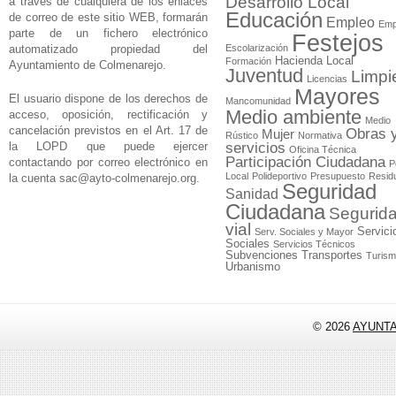
Desarrollo Local
a través de cualquiera de los enlaces
Educación
de correo de este sitio WEB, formarán
Empleo
Emp
parte de un fichero electrónico
Festejos
automatizado propiedad del
Escolarización
Hacienda Local
Formación
Ayuntamiento de Colmenarejo.
Juventud
Limpi
Licencias
Mayores
El usuario dispone de los derechos de
Mancomunidad
Medio ambiente
acceso, oposición, rectificación y
Medio
cancelación previstos en el Art. 17 de
Obras 
Mujer
Rústico
Normativa
la LOPD que puede ejercer
servicios
Oficina Técnica
Participación Ciudadana
contactando por correo electrónico en
P
Local
Polideportivo
Presupuesto
Resid
la cuenta
sac@ayto-colmenarejo.org
.
Seguridad
Sanidad
Ciudadana
Segurid
vial
Servici
Serv. Sociales y Mayor
Sociales
Servicios Técnicos
Subvenciones
Transportes
Turis
Urbanismo
© 2026
AYUNT