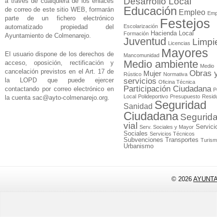
Desarrollo Local
a través de cualquiera de los enlaces
Educación
de correo de este sitio WEB, formarán
Empleo
Emp
parte de un fichero electrónico
Festejos
automatizado propiedad del
Escolarización
Hacienda Local
Formación
Ayuntamiento de Colmenarejo.
Juventud
Limpi
Licencias
Mayores
El usuario dispone de los derechos de
Mancomunidad
Medio ambiente
acceso, oposición, rectificación y
Medio
cancelación previstos en el Art. 17 de
Obras 
Mujer
Rústico
Normativa
la LOPD que puede ejercer
servicios
Oficina Técnica
Participación Ciudadana
contactando por correo electrónico en
P
Local
Polideportivo
Presupuesto
Resid
la cuenta
sac@ayto-colmenarejo.org
.
Seguridad
Sanidad
Ciudadana
Segurid
vial
Servici
Serv. Sociales y Mayor
Sociales
Servicios Técnicos
Subvenciones
Transportes
Turis
Urbanismo
© 2026
AYUNT