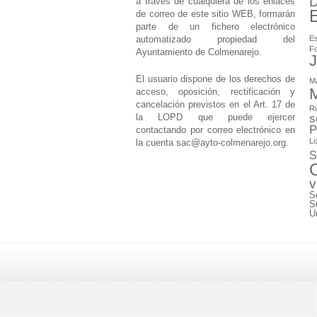
D
a través de cualquiera de los enlaces
de correo de este sitio WEB, formarán
parte de un fichero electrónico
automatizado propiedad del
Es
F
Ayuntamiento de Colmenarejo.
J
El usuario dispone de los derechos de
M
M
acceso, oposición, rectificación y
cancelación previstos en el Art. 17 de
Rú
la LOPD que puede ejercer
s
P
contactando por correo electrónico en
Lo
la cuenta
sac@ayto-colmenarejo.org
.
S
v
S
S
U