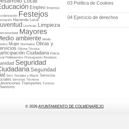
esarrollo Local
03 Política de Cookies
Educación
Empleo
Empresa
Festejos
colarización
04 Ejercicio de derechos
Hacienda Local
ormación
uventud
Limpieza
Licencias
Mayores
ancomunidad
edio ambiente
Medio
Obras y
Mujer
stico
Normativa
ervicios
Oficina Técnica
articipación Ciudadana
Policía
cal
Polideportivo
Presupuesto
Residuos
Seguridad
anidad
Ciudadana
Seguridad
ial
Servicios
Serv. Sociales y Mayor
ociales
Servicios Técnicos
ubvenciones
Transportes
Turismo
rbanismo
© 2026
AYUNTAMIENTO DE COLMENAREJO