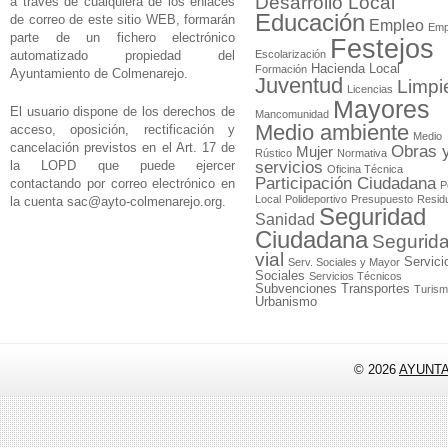
Desarrollo Local
a través de cualquiera de los enlaces
Educación
de correo de este sitio WEB, formarán
Empleo
Emp
parte de un fichero electrónico
Festejos
automatizado propiedad del
Escolarización
Hacienda Local
Formación
Ayuntamiento de Colmenarejo.
Juventud
Limpi
Licencias
Mayores
El usuario dispone de los derechos de
Mancomunidad
Medio ambiente
acceso, oposición, rectificación y
Medio
cancelación previstos en el Art. 17 de
Obras 
Mujer
Rústico
Normativa
la LOPD que puede ejercer
servicios
Oficina Técnica
Participación Ciudadana
contactando por correo electrónico en
P
Local
Polideportivo
Presupuesto
Resid
la cuenta
sac@ayto-colmenarejo.org
.
Seguridad
Sanidad
Ciudadana
Segurid
vial
Servici
Serv. Sociales y Mayor
Sociales
Servicios Técnicos
Subvenciones
Transportes
Turis
Urbanismo
© 2026
AYUNT