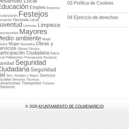
esarrollo Local
03 Política de Cookies
Educación
Empleo
Empresa
Festejos
colarización
04 Ejercicio de derechos
Hacienda Local
ormación
uventud
Limpieza
Licencias
Mayores
ancomunidad
edio ambiente
Medio
Obras y
Mujer
stico
Normativa
ervicios
Oficina Técnica
articipación Ciudadana
Policía
cal
Polideportivo
Presupuesto
Residuos
Seguridad
anidad
Ciudadana
Seguridad
ial
Servicios
Serv. Sociales y Mayor
ociales
Servicios Técnicos
ubvenciones
Transportes
Turismo
rbanismo
© 2026
AYUNTAMIENTO DE COLMENAREJO