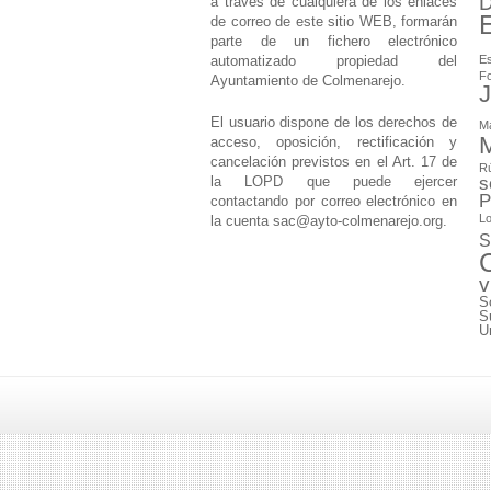
D
a través de cualquiera de los enlaces
de correo de este sitio WEB, formarán
parte de un fichero electrónico
automatizado propiedad del
Es
F
Ayuntamiento de Colmenarejo.
J
El usuario dispone de los derechos de
M
M
acceso, oposición, rectificación y
cancelación previstos en el Art. 17 de
Rú
la LOPD que puede ejercer
s
P
contactando por correo electrónico en
Lo
la cuenta
sac@ayto-colmenarejo.org
.
S
v
S
S
U