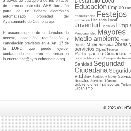
Desarrollo Local
a través de cualquiera de los enlaces
Educación
de correo de este sitio WEB, formarán
Empleo
Emp
parte de un fichero electrónico
Festejos
automatizado propiedad del
Escolarización
Hacienda Local
Formación
Ayuntamiento de Colmenarejo.
Juventud
Limpi
Licencias
Mayores
El usuario dispone de los derechos de
Mancomunidad
Medio ambiente
acceso, oposición, rectificación y
Medio
cancelación previstos en el Art. 17 de
Obras 
Mujer
Rústico
Normativa
la LOPD que puede ejercer
servicios
Oficina Técnica
Participación Ciudadana
contactando por correo electrónico en
P
Local
Polideportivo
Presupuesto
Resid
la cuenta
sac@ayto-colmenarejo.org
.
Seguridad
Sanidad
Ciudadana
Segurid
vial
Servici
Serv. Sociales y Mayor
Sociales
Servicios Técnicos
Subvenciones
Transportes
Turis
Urbanismo
© 2026
AYUNT