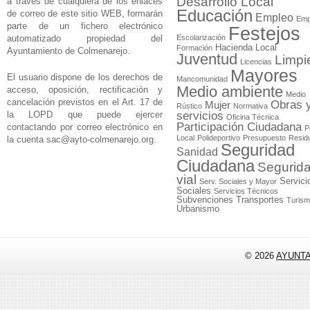
Desarrollo Local
a través de cualquiera de los enlaces
Educación
de correo de este sitio WEB, formarán
Empleo
Emp
parte de un fichero electrónico
Festejos
automatizado propiedad del
Escolarización
Hacienda Local
Formación
Ayuntamiento de Colmenarejo.
Juventud
Limpi
Licencias
Mayores
El usuario dispone de los derechos de
Mancomunidad
Medio ambiente
acceso, oposición, rectificación y
Medio
cancelación previstos en el Art. 17 de
Obras 
Mujer
Rústico
Normativa
la LOPD que puede ejercer
servicios
Oficina Técnica
Participación Ciudadana
contactando por correo electrónico en
P
Local
Polideportivo
Presupuesto
Resid
la cuenta
sac@ayto-colmenarejo.org
.
Seguridad
Sanidad
Ciudadana
Segurid
vial
Servici
Serv. Sociales y Mayor
Sociales
Servicios Técnicos
Subvenciones
Transportes
Turis
Urbanismo
© 2026
AYUNT