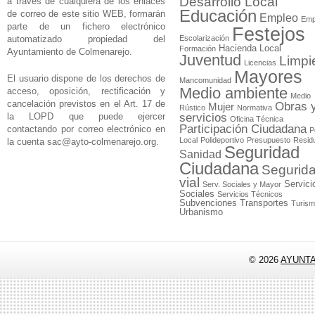
Desarrollo Local
a través de cualquiera de los enlaces
Educación
de correo de este sitio WEB, formarán
Empleo
Emp
parte de un fichero electrónico
Festejos
automatizado propiedad del
Escolarización
Hacienda Local
Formación
Ayuntamiento de Colmenarejo.
Juventud
Limpi
Licencias
Mayores
El usuario dispone de los derechos de
Mancomunidad
Medio ambiente
acceso, oposición, rectificación y
Medio
cancelación previstos en el Art. 17 de
Obras 
Mujer
Rústico
Normativa
la LOPD que puede ejercer
servicios
Oficina Técnica
Participación Ciudadana
contactando por correo electrónico en
P
Local
Polideportivo
Presupuesto
Resid
la cuenta
sac@ayto-colmenarejo.org
.
Seguridad
Sanidad
Ciudadana
Segurid
vial
Servici
Serv. Sociales y Mayor
Sociales
Servicios Técnicos
Subvenciones
Transportes
Turis
Urbanismo
© 2026
AYUNT