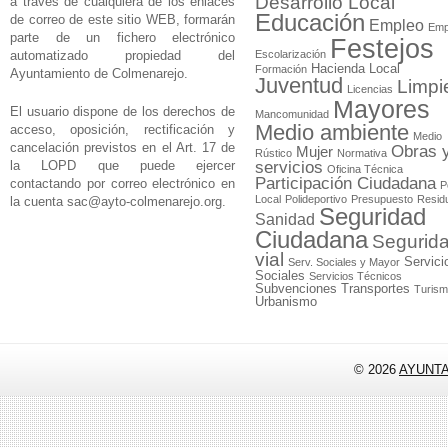
Desarrollo Local
a través de cualquiera de los enlaces
Educación
de correo de este sitio WEB, formarán
Empleo
Emp
parte de un fichero electrónico
Festejos
automatizado propiedad del
Escolarización
Hacienda Local
Formación
Ayuntamiento de Colmenarejo.
Juventud
Limpi
Licencias
Mayores
El usuario dispone de los derechos de
Mancomunidad
Medio ambiente
acceso, oposición, rectificación y
Medio
cancelación previstos en el Art. 17 de
Obras 
Mujer
Rústico
Normativa
la LOPD que puede ejercer
servicios
Oficina Técnica
Participación Ciudadana
contactando por correo electrónico en
P
Local
Polideportivo
Presupuesto
Resid
la cuenta
sac@ayto-colmenarejo.org
.
Seguridad
Sanidad
Ciudadana
Segurid
vial
Servici
Serv. Sociales y Mayor
Sociales
Servicios Técnicos
Subvenciones
Transportes
Turis
Urbanismo
© 2026
AYUNT