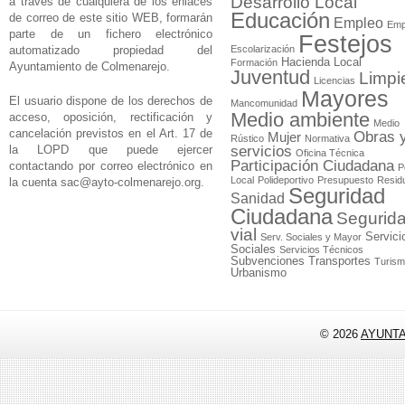
Desarrollo Local
a través de cualquiera de los enlaces
Educación
de correo de este sitio WEB, formarán
Empleo
Emp
parte de un fichero electrónico
Festejos
automatizado propiedad del
Escolarización
Hacienda Local
Formación
Ayuntamiento de Colmenarejo.
Juventud
Limpi
Licencias
Mayores
El usuario dispone de los derechos de
Mancomunidad
Medio ambiente
acceso, oposición, rectificación y
Medio
cancelación previstos en el Art. 17 de
Obras 
Mujer
Rústico
Normativa
la LOPD que puede ejercer
servicios
Oficina Técnica
Participación Ciudadana
contactando por correo electrónico en
P
Local
Polideportivo
Presupuesto
Resid
la cuenta
sac@ayto-colmenarejo.org
.
Seguridad
Sanidad
Ciudadana
Segurid
vial
Servici
Serv. Sociales y Mayor
Sociales
Servicios Técnicos
Subvenciones
Transportes
Turis
Urbanismo
© 2026
AYUNT