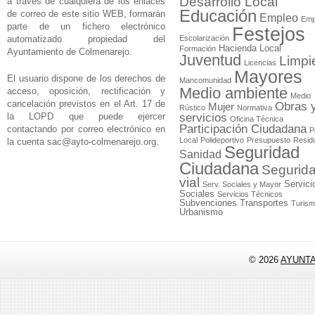
Desarrollo Local
a través de cualquiera de los enlaces
Educación
de correo de este sitio WEB, formarán
Empleo
Emp
parte de un fichero electrónico
Festejos
automatizado propiedad del
Escolarización
Hacienda Local
Formación
Ayuntamiento de Colmenarejo.
Juventud
Limpi
Licencias
Mayores
El usuario dispone de los derechos de
Mancomunidad
Medio ambiente
acceso, oposición, rectificación y
Medio
cancelación previstos en el Art. 17 de
Obras 
Mujer
Rústico
Normativa
la LOPD que puede ejercer
servicios
Oficina Técnica
Participación Ciudadana
contactando por correo electrónico en
P
Local
Polideportivo
Presupuesto
Resid
la cuenta
sac@ayto-colmenarejo.org
.
Seguridad
Sanidad
Ciudadana
Segurid
vial
Servici
Serv. Sociales y Mayor
Sociales
Servicios Técnicos
Subvenciones
Transportes
Turis
Urbanismo
© 2026
AYUNT