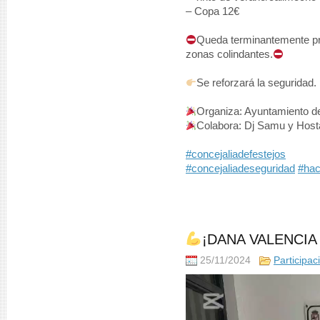
– Copa 12€
Queda terminantemente proh
zonas colindantes.
Se reforzará la seguridad.
Organiza: Ayuntamiento d
Colabora: Dj Samu y Hosta
#concejaliadefestejos
#concejaliadeseguridad
#ha
¡DANA VALENCI
25/11/2024
Participa
Reproductor
de
vídeo