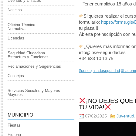
Eventos y Enlaces
– Tener cumplidos 18 años d
Noticias
Si quieres realizar el curso
formulario:
https://forms.g
Oficina Técnica
tu plaza!!!
Normativa
Abierta preinscripción con r
Licencias
¿Quieres más informació
info@ipse-seguridad.es
Seguridad Ciudadana
Estructura y Funciones
+34 683 10 13 75
Reclamaciones y Sugerencias
#concejaliadeseguridad
#hacemo
Consejos
Servicios Sociales y Mayores
Mayores
¡NO DEJES QUE
TU VIDA!
MUNICIPIO
07/02/2025
Juventud
Reproductor
Fiestas
de
Historia