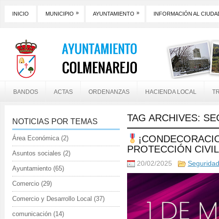
»
»
INICIO
MUNICIPIO
AYUNTAMIENTO
INFORMACIÓN AL CIUD
BANDOS
ACTAS
ORDENANZAS
HACIENDA LOCAL
T
TAG ARCHIVES:
SE
NOTICIAS POR TEMAS
¡CONDECORACIO
Área Económica
(2)
PROTECCIÓN CIVI
Asuntos sociales
(2)
20/02/2025
Segurida
Ayuntamiento
(65)
Comercio
(29)
Comercio y Desarrollo Local
(37)
comunicación
(14)