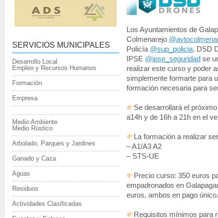
Los Ayuntamientos de Gala
Colmenarejo
@aytocolmenar
SERVICIOS MUNICIPALES
Policía
@sup_policia
, DSD 
IPSE
@ipse_seguridad
se un
Desarrollo Local
Empleo y Recursos Humanos
realizar este curso y poder a
simplemente formarte para u
Formación
formación necesaria para ser 
Empresa
Se desarrollará el próxim
a14h y de 16h a 21h en el v
Medio Ambiente
Medio Rústico
La formación a realizar ser
Arbolado, Parques y Jardines
– A1/A3 A2
– STS-UE
Ganado y Caza
Aguas
Precio curso: 350 euros pa
empadronados en Galapagar
Residuos
euros, ambos en pago único
Actividades Clasificadas
Requisitos mínimos para re