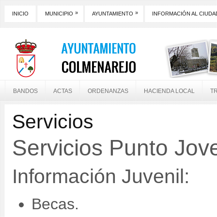
»
»
INICIO
MUNICIPIO
AYUNTAMIENTO
INFORMACIÓN AL CIUD
BANDOS
ACTAS
ORDENANZAS
HACIENDA LOCAL
T
Servicios
Servicios Punto Jov
Información Juvenil:
Becas.