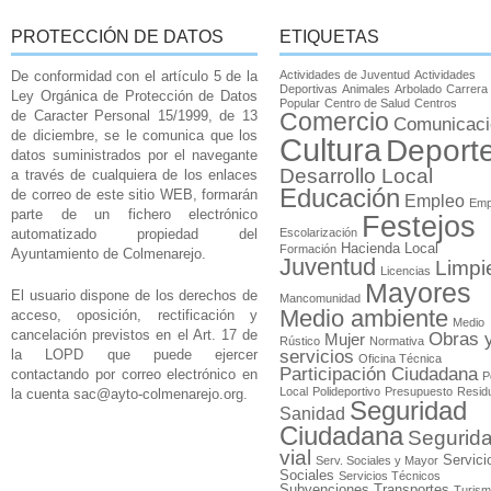
PROTECCIÓN DE DATOS
ETIQUETAS
De conformidad con el artículo 5 de la
Actividades de Juventud
Actividades
Deportivas
Animales
Arbolado
Carrera
Ley Orgánica de Protección de Datos
Popular
Centro de Salud
Centros
de Caracter Personal 15/1999, de 13
Comercio
Comunicaci
de diciembre, se le comunica que los
Cultura
Deport
datos suministrados por el navegante
Desarrollo Local
a través de cualquiera de los enlaces
Educación
de correo de este sitio WEB, formarán
Empleo
Emp
parte de un fichero electrónico
Festejos
automatizado propiedad del
Escolarización
Hacienda Local
Formación
Ayuntamiento de Colmenarejo.
Juventud
Limpi
Licencias
Mayores
El usuario dispone de los derechos de
Mancomunidad
Medio ambiente
acceso, oposición, rectificación y
Medio
cancelación previstos en el Art. 17 de
Obras 
Mujer
Rústico
Normativa
la LOPD que puede ejercer
servicios
Oficina Técnica
Participación Ciudadana
contactando por correo electrónico en
P
Local
Polideportivo
Presupuesto
Resid
la cuenta
sac@ayto-colmenarejo.org
.
Seguridad
Sanidad
Ciudadana
Segurid
vial
Servici
Serv. Sociales y Mayor
Sociales
Servicios Técnicos
Subvenciones
Transportes
Turis