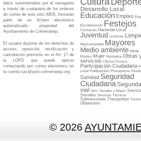
Cultura
Deport
datos suministrados por el navegante
Desarrollo Local
a través de cualquiera de los enlaces
Educación
de correo de este sitio WEB, formarán
Empleo
Emp
parte de un fichero electrónico
Festejos
automatizado propiedad del
Escolarización
Hacienda Local
Formación
Ayuntamiento de Colmenarejo.
Juventud
Limpi
Licencias
Mayores
El usuario dispone de los derechos de
Mancomunidad
Medio ambiente
acceso, oposición, rectificación y
Medio
cancelación previstos en el Art. 17 de
Obras 
Mujer
Rústico
Normativa
la LOPD que puede ejercer
servicios
Oficina Técnica
Participación Ciudadana
contactando por correo electrónico en
P
Local
Polideportivo
Presupuesto
Resid
la cuenta
sac@ayto-colmenarejo.org
.
Seguridad
Sanidad
Ciudadana
Segurid
vial
Servici
Serv. Sociales y Mayor
Sociales
Servicios Técnicos
Subvenciones
Transportes
Turis
Urbanismo
© 2026
AYUNTAMI