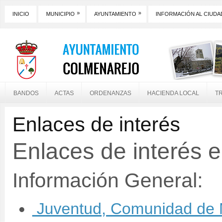
»
»
INICIO
MUNICIPIO
AYUNTAMIENTO
INFORMACIÓN AL CIUD
BANDOS
ACTAS
ORDENANZAS
HACIENDA LOCAL
T
Enlaces de interés
Enlaces de interés 
Información General:
Juventud, Comunidad de 