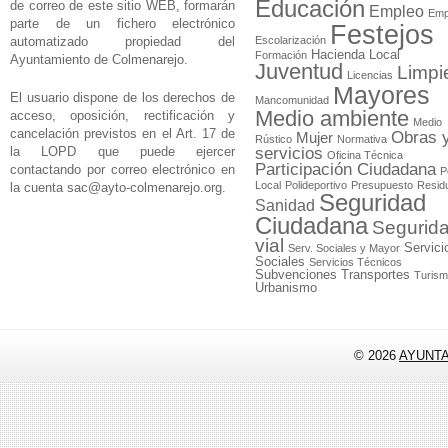
Educación
de correo de este sitio WEB, formarán
Empleo
Emp
parte de un fichero electrónico
Festejos
automatizado propiedad del
Escolarización
Hacienda Local
Formación
Ayuntamiento de Colmenarejo.
Juventud
Limpi
Licencias
Mayores
El usuario dispone de los derechos de
Mancomunidad
Medio ambiente
acceso, oposición, rectificación y
Medio
cancelación previstos en el Art. 17 de
Obras 
Mujer
Rústico
Normativa
la LOPD que puede ejercer
servicios
Oficina Técnica
Participación Ciudadana
contactando por correo electrónico en
P
Local
Polideportivo
Presupuesto
Resid
la cuenta
sac@ayto-colmenarejo.org
.
Seguridad
Sanidad
Ciudadana
Segurid
vial
Servici
Serv. Sociales y Mayor
Sociales
Servicios Técnicos
Subvenciones
Transportes
Turis
Urbanismo
© 2026
AYUNT