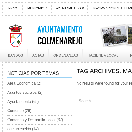
»
»
INICIO
MUNICIPIO
AYUNTAMIENTO
INFORMACIÓN AL CIUD
BANDOS
ACTAS
ORDENANZAS
HACIENDA LOCAL
T
TAG ARCHIVES:
MA
NOTICIAS POR TEMAS
Área Económica
(2)
No results were found for your r
Asuntos sociales
(2)
Ayuntamiento
(65)
Comercio
(29)
Comercio y Desarrollo Local
(37)
comunicación
(14)